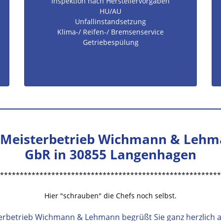
Inspektion nach Herstellervorgaben
HU/AU
Unfallinstandsetzung
Klima-/ Reifen-/ Bremsenservice
Getriebespülung
 Meisterbetrieb Wichmann & Leh
GbR in 30855 Langenhagen
********************************************************
Hier "schrauben" die Chefs noch selbst.
rbetrieb Wichmann & Lehmann begrüßt Sie ganz herzlich au