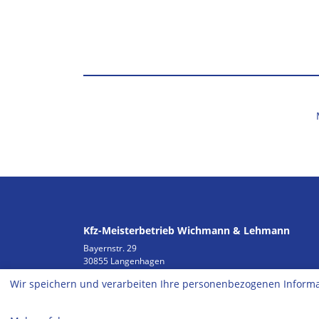
Kfz-Meisterbetrieb Wichmann & Lehmann
Bayernstr. 29
30855 Langenhagen
Wir speichern und verarbeiten Ihre personenbezogenen Informa
Tel: 0511-782209
Fax: 0511-7854522
Mobil: 01520 78 22 222