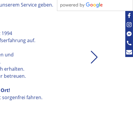
 unserem Service geben.
z 1994
serfahrung auf.
en und
.
h erhalten.
r betreuen.
 Ort!
t sorgenfrei fahren.