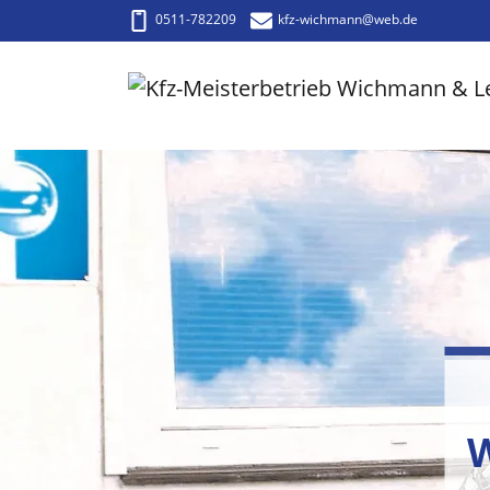
0511-782209
kfz-wichmann
@web.de