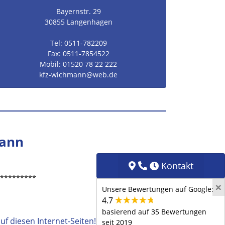
Bayernstr. 29
30855 Langenhagen
Tel: 0511-782209
Fax: 0511-7854522
Mobil: 01520 78 22 222
kfz-wichmann
@web.de
mann
Kontakt
*********
×
Unsere Bewertungen auf Google:
4.7
basierend auf 35 Bewertungen
f diesen Internet-Seiten!
seit 2019