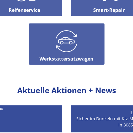
Reifenservice
Smart-Repair
Werkstattersatzwagen
Aktuelle Aktionen + News
ox
L
Sicher im Dunkeln mit Kfz
in 308