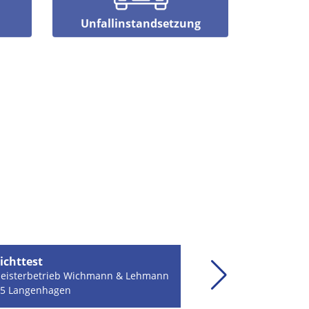
Unfallinstandsetzung
ichttest
-Meisterbetrieb Wichmann & Lehmann
55 Langenhagen