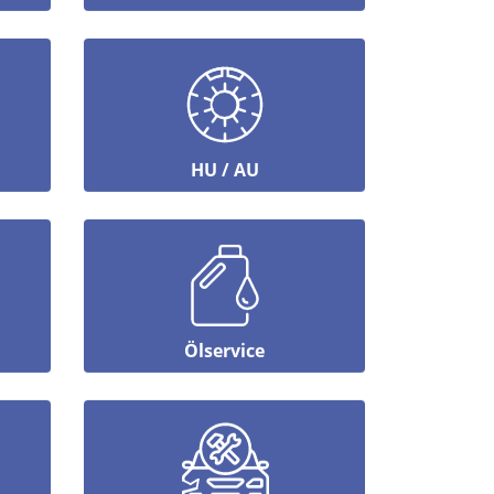
HU / AU
Ölservice