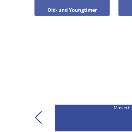
Old- und Youngtimer
Musterb
 Wichmann & Lehmann