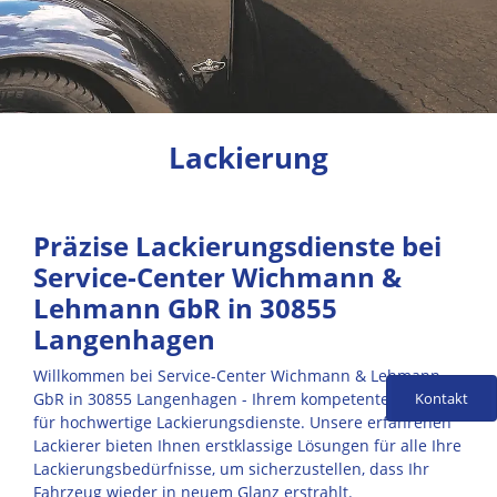
Lackierung
Präzise Lackierungsdienste bei
Service-Center Wichmann &
Lehmann GbR in 30855
Langenhagen
Willkommen bei Service-Center Wichmann & Lehmann
Kontakt
GbR in 30855 Langenhagen - Ihrem kompetenten Partner
für hochwertige Lackierungsdienste. Unsere erfahrenen
Lackierer bieten Ihnen erstklassige Lösungen für alle Ihre
Lackierungsbedürfnisse, um sicherzustellen, dass Ihr
Fahrzeug wieder in neuem Glanz erstrahlt.