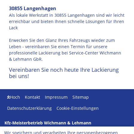
30855 Langenhagen
Als lokale Werkstatt in 30855 Langenhagen sind wir leicht
erreichbar und bieten Ihnen schnelle Lösungen für Ihren
Lack
Erwecken Sie den Glanz Ihres Fahrzeugs wieder zum
Leben - vereinbaren Sie einen Termin für unsere
professionelle Lackierung bei Service-Center Wichmann
& Lehmann GbR.
Vereinbaren Sie noch heute Ihre Lackierung
bei uns!
Hoch
Kontakt
Impressum
Sitemap
Datenschutzerklärung
Cookie-Einstellungen
Kfz-Meisterbetrieb Wichmann & Lehmann
Bayernstr. 29
Wir speichern und verarbeiten Ihre personenbezogenen